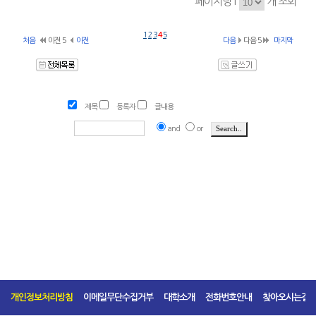
페이지당1
개 조회
1
2
3
4
5
처음
이전 5
이전
다음
다음 5
마지막
제목
등록자
글내용
and
or
개인정보처리방침
이메일무단수집거부
대학소개
전화번호안내
찾아오시는길